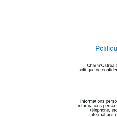
Politiq
Charm’Ostrea
politique de confide
Informations perso
informations personn
téléphone, et
Informatio
ns 