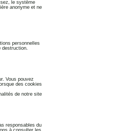
lisez, le système
ière a
nonyme et ne
tions personnelles
e des
truction.
eur. Vous pouvez
 lorsque des cookies
alités de notre site
pas responsables du
ns à consulter les